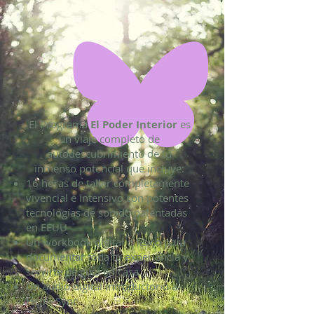
El Programa
El Poder Interior
es
un viaje completo de
autodescubrimiento de tu
inmenso potencial que incluye:
16 horas de taller completamente
vivencial e intensivo con potentes
tecnologías de sonido patentadas
en EEUU
Un workbook digital o físico para
documentar toda tu experiencia y
servirte de guía en casa
Un audio digital introductorio a
Hemi-Sync