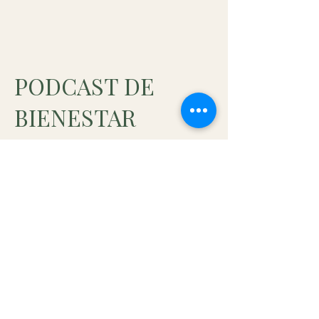
PODCAST DE
BIENESTAR
HOLISTICO
Te invitamos a escuchar nuestro
podcast, donde exploramos
temas de psicología, salud
emocional y herramientas
prácticas para tu desarrollo
personal. Cada episodio ofrece