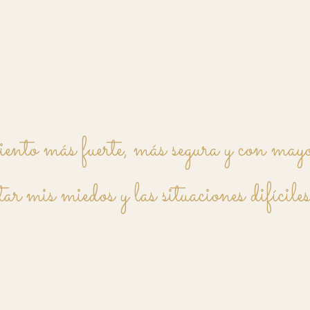
nto más fuerte, más segura y con may
ar mis miedos y las situaciones difíciles