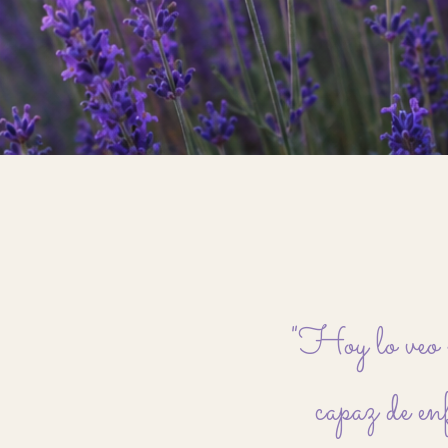
"Hoy lo veo m
capaz de en