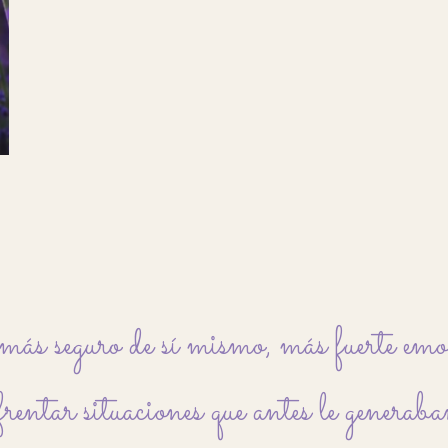
ás seguro de sí mismo, más fuerte em
frentar situaciones que antes le generaba