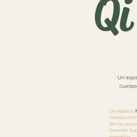
Qi
Un espa
cuerpo-
Un espacio
cuerpo-ment
de tus peque
Carmen Xochi
bienestar.