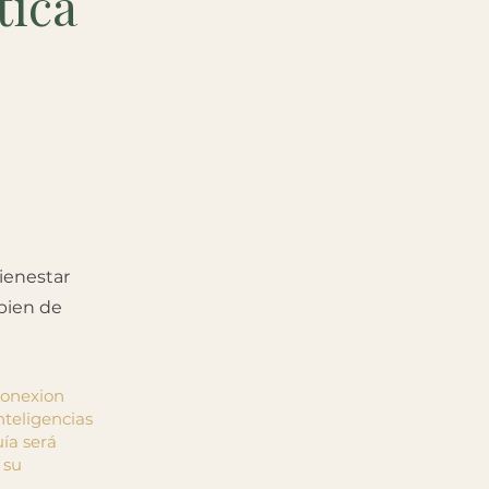
tica
ienestar
bien de
conexion
nteligencias
uía será
 su